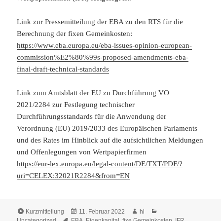
Link zur Pressemitteilung der EBA zu den RTS für die
Berechnung der fixen Gemeinkosten:
https://www.eba.europa.eu/eba-issues-opinion-european-
commission%E2%80%99s-proposed-amendments-eba-
final-draft-technical-standards
Link zum Amtsblatt der EU zu Durchführung VO
2021/2284 zur Festlegung technischer
Durchführungsstandards für die Anwendung der
Verordnung (EU) 2019/2033 des Europäischen Parlaments
und des Rates im Hinblick auf die aufsichtlichen Meldungen
und Offenlegungen von Wertpapierfirmen
https://eur-lex.europa.eu/legal-content/DE/TXT/PDF/?
uri=CELEX:32021R2284&from=EN
Format
Veröffentlicht
Autor
Kategorien
Kurzmitteilung
11. Februar 2022
hl
Schlagwörter
am
Uncategorized
EBA
,
Eigenkapital
,
fixe Gemeinkosten
,
IFR
,